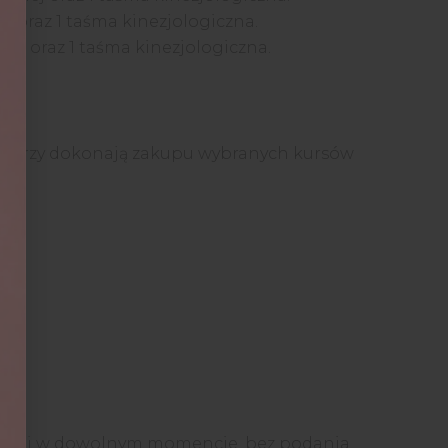
j oraz 1 taśma kinezjologiczna.
ej oraz 1 taśma kinezjologiczna.
którzy dokonają zakupu wybranych kursów
mocji w dowolnym momencie, bez podania