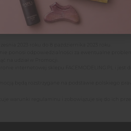
i zostaną ogłoszone na stronie internetowej sklepu.
rześnia 2023 roku do 8 października 2023 roku.
e ponosi odpowiedzialności za ewentualne problemy 
ąć na udział w Promocji.
stronie internetowej sklepu FACEMODELING.PL i jest 
omocją będą rozstrzygane na podstawie polskiego pra
tuje warunki regulaminu i zobowiązuje się do ich prze