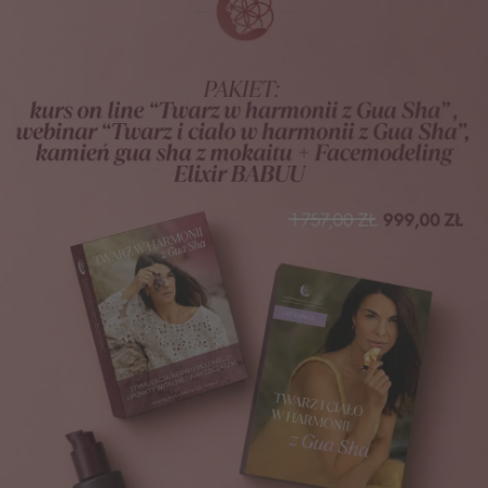
 Kurs Online
przysługuje zniżka 20% od ceny regularne
binar + e-book
przysługuje zniżka 20% od ceny regularn
ch Klientów sklepu internetowego FACEMODELING.PL, 
 trwania.
na adresy na terenie Polski.
na adres podany podczas składania zamówienia.
astrzega sobie prawo do zmiany lub odwołania Pro