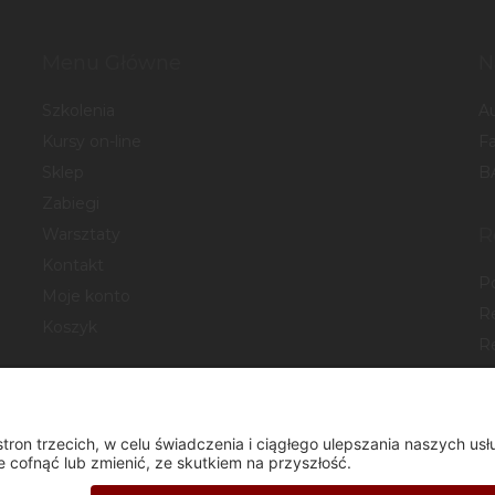
Menu Główne
N
Szkolenia
A
Kursy on-line
F
Sklep
B
Zabiegi
R
Warsztaty
Kontakt
P
Moje konto
R
Koszyk
R