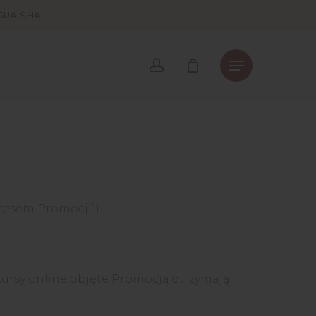
 GUA SHA
account
resem Promocji”).
rsy online objęte Promocją otrzymają