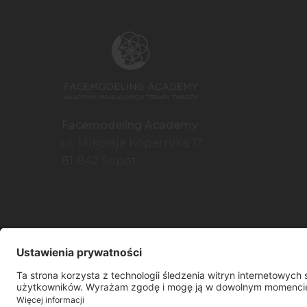
Facemodeling Academy
ul. Mikołaja Kopernika 17
81-842 Sopot