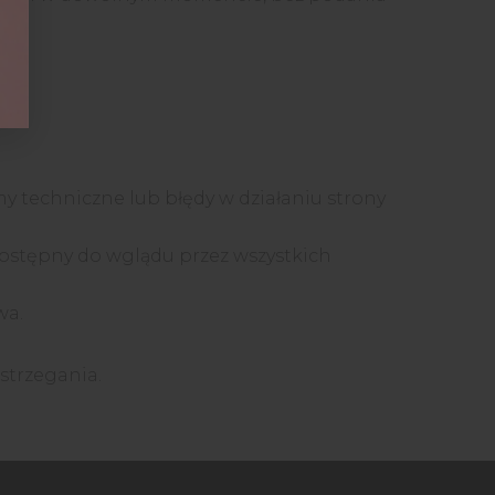
techniczne lub błędy w działaniu strony
dostępny do wglądu przez wszystkich
wa.
strzegania.