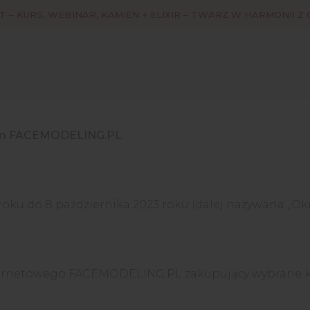
T – KURS, WEBINAR, KAMIEŃ + ELIXIR – TWARZ W HARMONII Z
wym FACEMODELING.PL
oku do 8 października 2023 roku (dalej nazywana „Ok
ternetowego FACEMODELING.PL zakupujący wybrane ku