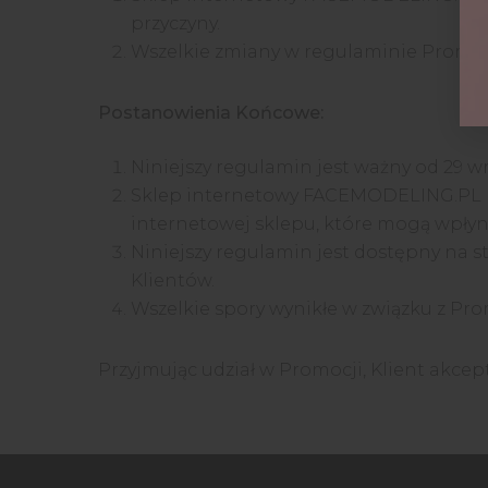
przyczyny.
Wszelkie zmiany w regulaminie Promocj
Postanowienia Końcowe:
Niniejszy regulamin jest ważny od 29 w
Sklep internetowy FACEMODELING.PL ni
internetowej sklepu, które mogą wpłyn
Niniejszy regulamin jest dostępny na 
Klientów.
Wszelkie spory wynikłe w związku z Pr
Przyjmując udział w Promocji, Klient akcep