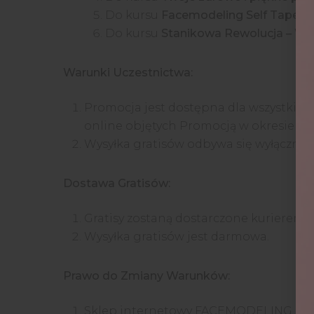
Do kursu
Facemodeling Self Tape™ –
Do kursu
Stanikowa Rewolucja – We
Warunki Uczestnictwa:
Promocja jest dostępna dla wszystki
online objętych Promocją w okresie jej
Wysyłka gratisów odbywa się wyłącznie 
Dostawa Gratisów:
Gratisy zostaną dostarczone kurierem 
Wysyłka gratisów jest darmowa.
Prawo do Zmiany Warunków:
Sklep internetowy FACEMODELING.PL z