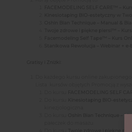
FACEMODELING SELF CARE™ – Kurs
Kinesiotaping BIO-estetyczny w Two
Oshin Bian Technique – Manual & Bian
Twoje zdrowe i piękne piersi™ – Kurs
Facemodeling Self Tape™ – Kurs Onl
Stanikowa Rewolucja – Webinar + e
Gratisy i Zniżki:
Do każdego kursu online zakupionego w
Lista kursów objętych Promocją z wysz
Do kursu
FACEMODELING SELF CARE
Do kursu
Kinesiotaping BIO-estetyc
kinezjologiczna.
Do kursu
Oshin Bian Technique – Man
pałeczek do masażu.
Do kursu
Twoje zdrowe i piękne pier