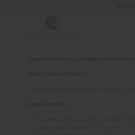
Skip
❤ PAKIE
to
main
content
Regulamin Promocji w Sklepie Interneto
Okres Trwania Promocji:
Promocja obowiązuje od 29 września 2023 r
Zakres Promocji:
W ramach Promocji, Klienci sklepu in
gratisy oraz zniżki od cen regularnych.
Kursy objęte Promocją to: