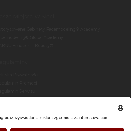
asze Miejsca W Sieci
utoryzowane Gabinety Facemodeling® Academy
acemodeling® Global Academy
ABUU Emotional Beauty®
egulaminy
olityka Prywatności
egulamin Promocji
egulamin Serwisu