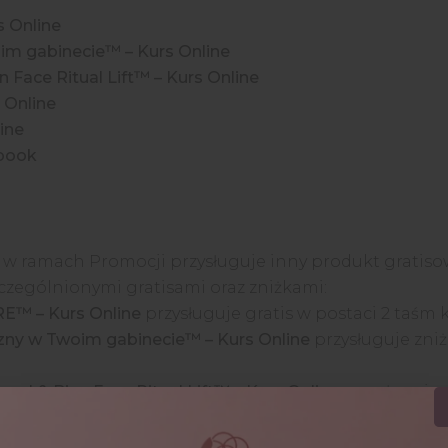
 Online
im gabinecie™ – Kurs Online
 Face Ritual Lift™ – Kurs Online
 Online
ine
-book
 ramach Promocji przysługuje inny produkt gratisowy
czególnionymi gratisami oraz zniżkami:
™ – Kurs Online
przysługuje gratis w postaci 2 taśm 
zny w Twoim gabinecie™ – Kurs Online
przysługuje zniż
ual & Bian Face Ritual Lift™ – Kurs Online
przysługuje 
si™ – Kurs Online
przysługuje zniżka 20% od ceny regul