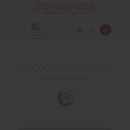
Skip
❤ PAKIET – KURS, WEBINAR,
KAMIEŃ + ELIXIR – TWARZ W
to
HARMONII Z GUA SHA
main
content
Japoński Lifting Twarzy
zabieg w gabinecie