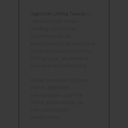
Japoński Lifting Twarzy
to
nasz autorski masaż
według starożytnej
japońskiej sztuki
pielęgnacyjni, która łączy w
sobie manualne techniki
liftingujące , akupresurę
oraz drenaż limfatyczny.
Masaż porusza i odżywia
tkanki głębokie,
rewitalizuje i ujędrnia
skórę, przywracając jej
naturalny blask i
elastyczność.