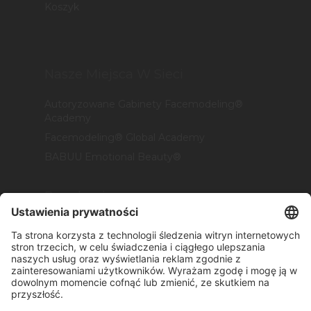
Koszyk
Nasze Miejsca W Sieci
Autoryzowane Gabinety Facemodeling®
Academy
Facemodeling® Global Academy
BABUU Emotional Beauty®
Regulaminy
Polityka Prywatności
Regulamin Promocji
Regulamin Serwisu