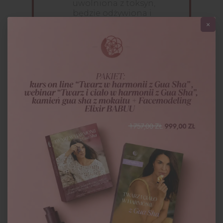
uwolniona z toksyn,
będzie odżywiona i
promienna.
×
Relaksacji i redukcji
nagromadzonych
napięć i stresu
Redukcji zmarszczek i
linii mimicznych za
pomocą wyjątkowych
technik japońskiego
liftingu twarzy
To nie tylko zabieg dla ciała,
ale także dla ducha, który
pozwala osiągnąć stan
głębokiej relaksacji i
wewnętrznego równowagi.