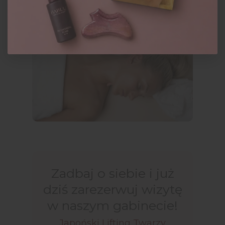
Zadbaj o siebie i już
dziś zarezerwuj wizytę
w naszym gabinecie!
Japoński Lifting Twarzy