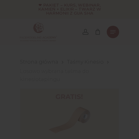
Skip
❤ PAKIET – KURS, WEBINAR,
KAMIEŃ + ELIXIR – TWARZ W
to
HARMONII Z GUA SHA
main
content
Strona główna
Taśmy Kinesio
Losowo wybrana taśma do
kinesiotapingu