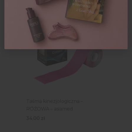
34,00
zł
Taśma kinezjologiczna –
RÓŻOWA – asiamed
34,00
zł