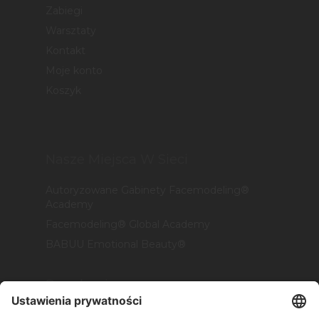
Zabiegi
Warsztaty
Kontakt
Moje konto
Koszyk
Nasze Miejsca W Sieci
Autoryzowane Gabinety Facemodeling®
Academy
Facemodeling® Global Academy
BABUU Emotional Beauty®
Regulaminy
Polityka Prywatności