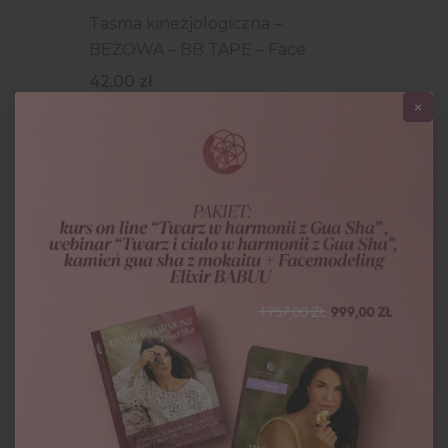
Taśma kinezjologiczna –
BEŻOWA – BB TAPE – Face
42,00
zł
×
Taśma kinezjologiczna –
FIOLETOWA – asiamed