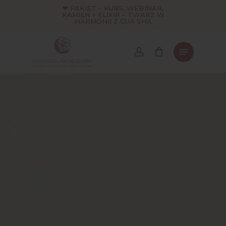
Skip
❤ PAKIET – KURS, WEBINAR,
KAMIEŃ + ELIXIR – TWARZ W
to
HARMONII Z GUA SHA
main
content