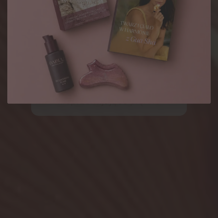
Facemodeling
®
Odkryj naturalne i
nieprzemijające piękno.